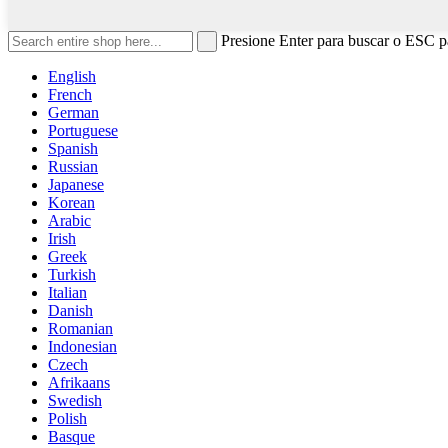
Presione Enter para buscar o ESC pa
English
French
German
Portuguese
Spanish
Russian
Japanese
Korean
Arabic
Irish
Greek
Turkish
Italian
Danish
Romanian
Indonesian
Czech
Afrikaans
Swedish
Polish
Basque