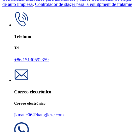
de auto limpieza
,
Controlador de stager para la equitpment de tratami
Teléfono
Tel
+86 15130592359
Correo electrónico
Correo electrónico
jkmatic06@kangjiezc.com