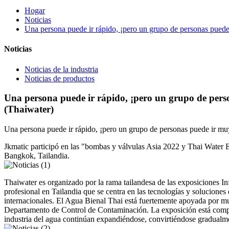
Hogar
Noticias
Una persona puede ir rápido, ¡pero un grupo de personas puede
Noticias
Noticias de la industria
Noticias de productos
Una persona puede ir rápido, ¡pero un grupo de pers
(Thaiwater)
Una persona puede ir rápido, ¡pero un grupo de personas puede ir mu
Jkmatic participó en las "bombas y válvulas Asia 2022 y Thai Water 
Bangkok, Tailandia.
Thaiwater es organizado por la rama tailandesa de las exposiciones Inf
profesional en Tailandia que se centra en las tecnologías y solucion
internacionales. El Agua Bienal Thai está fuertemente apoyada por m
Departamento de Control de Contaminación. La exposición está compue
industria del agua continúan expandiéndose, convirtiéndose gradualmen