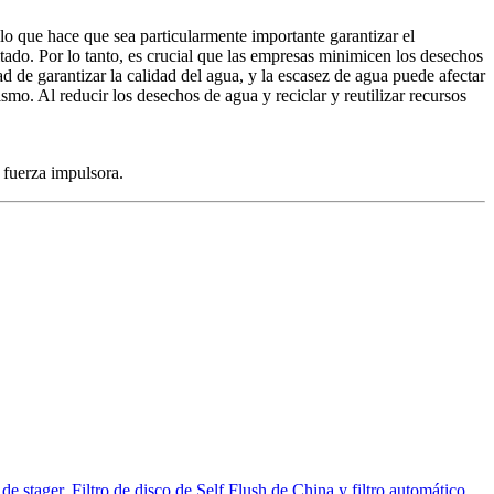
lo que hace que sea particularmente importante garantizar el
ado. Por lo tanto, es crucial que las empresas minimicen los desechos
 de garantizar la calidad del agua, y la escasez de agua puede afectar
ismo. Al reducir los desechos de agua y reciclar y reutilizar recursos
a fuerza impulsora.
de stager
,
Filtro de disco de Self Flush de China y filtro automático