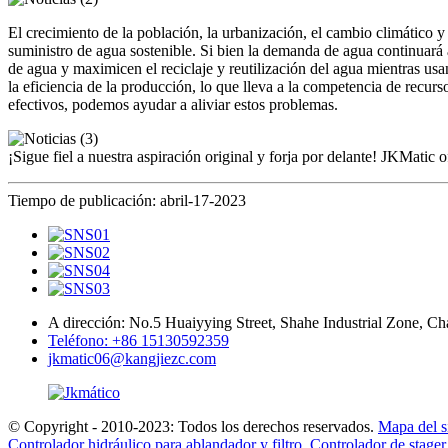
El crecimiento de la población, la urbanización, el cambio climático 
suministro de agua sostenible. Si bien la demanda de agua continuará
de agua y maximicen el reciclaje y reutilización del agua mientras us
la eficiencia de la producción, lo que lleva a la competencia de recurso
efectivos, podemos ayudar a aliviar estos problemas.
¡Sigue fiel a nuestra aspiración original y forja por delante! JKMatic 
Tiempo de publicación: abril-17-2023
A dirección: No.5 Huaiyying Street, Shahe Industrial Zone, Ch
Teléfono: +86 15130592359
jkmatic06@kangjiezc.com
© Copyright - 2010-2023: Todos los derechos reservados.
Mapa del si
Controlador hidráulico para ablandador y filtro
,
Controlador de stager