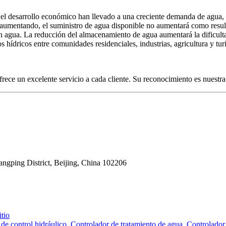
y el desarrollo económico han llevado a una creciente demanda de agua, 
 aumentando, el suministro de agua disponible no aumentará como result
an agua. La reducción del almacenamiento de agua aumentará la dificultad
s hídricos entre comunidades residenciales, industrias, agricultura y tur
ofrece un excelente servicio a cada cliente. Su reconocimiento es nuestr
angping District, Beijing, China 102206
tio
 de control hidráulico
,
Controlador de tratamiento de agua
,
Controlador 